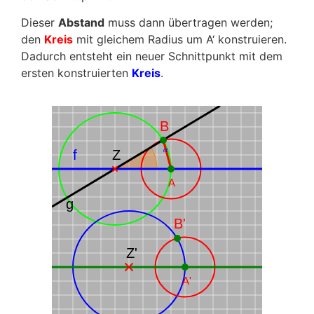
Dieser
Abstand
muss dann übertragen werden;
den
Kreis
mit gleichem Radius um A‘ konstruieren.
Dadurch entsteht ein neuer Schnittpunkt mit dem
ersten konstruierten
Kreis
.
B
𝛼
f
Z
A
g
B'
Z'
A'