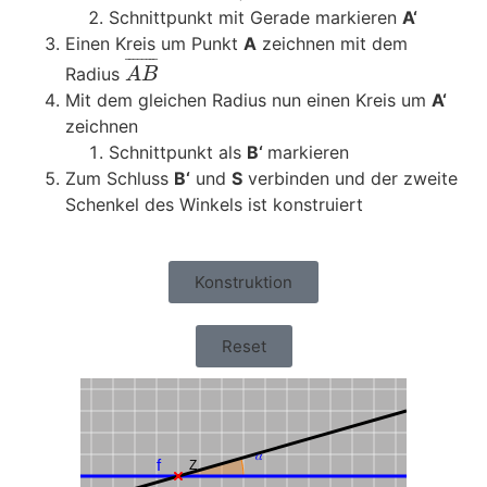
Schnittpunkt mit Gerade markieren
A‘
Einen Kreis um Punkt
A
zeichnen mit dem
¯
¯
¯
¯
¯
¯
¯
¯
Radius
A
B
Mit dem gleichen Radius nun einen Kreis um
A‘
zeichnen
Schnittpunkt als
B‘
markieren
Zum Schluss
B‘
und
S
verbinden und der zweite
Schenkel des Winkels ist konstruiert
Konstruktion
Reset
𝛼
f
Z