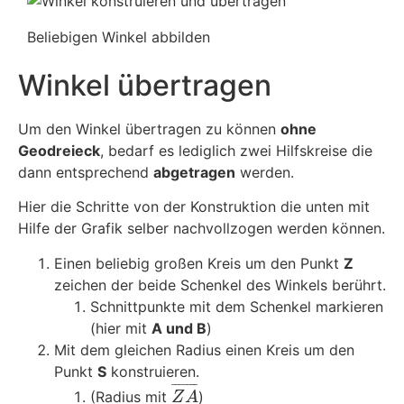
Beliebigen Winkel abbilden
Winkel übertragen
Um den Winkel übertragen zu können
ohne
Geodreieck
, bedarf es lediglich zwei Hilfskreise die
dann entsprechend
abgetragen
werden.
Hier die Schritte von der Konstruktion die unten mit
Hilfe der Grafik selber nachvollzogen werden können.
Einen beliebig großen Kreis um den Punkt
Z
zeichen der beide Schenkel des Winkels berührt.
Schnittpunkte mit dem Schenkel markieren
(hier mit
A und B
)
Mit dem gleichen Radius einen Kreis um den
Punkt
S
konstruieren.
¯
¯
¯
¯
¯
¯
¯
(Radius mit
)
Z
A