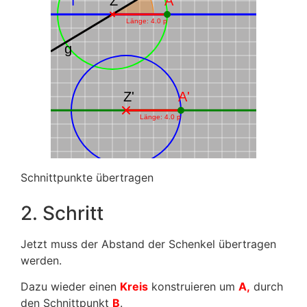
f
Z
A
Länge: 2.2 p
g
Z'
A'
Länge: 2.2 p
Schnittpunkte übertragen
2. Schritt
Jetzt muss der Abstand der Schenkel übertragen
werden.
Dazu wieder einen
Kreis
konstruieren um
A,
durch
den Schnittpunkt
B
.