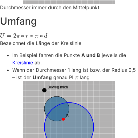
Durchmesser immer durch den Mittelpunkt
Umfang
=
2
∗
∗
=
U
π
r
π
d
Bezeichnet die Länge der Kreislinie
Im Beispiel fahren die Punkte
A und B
jeweils die
Kreislinie
ab.
Wenn der Durchmesser 1 lang ist bzw. der Radius 0,5
– ist der
Umfang
genau PI
lang
π
Beweg mich
B