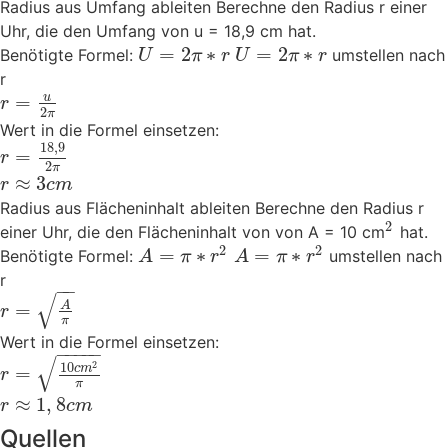
Radius aus Umfang ableiten
Berechne den Radius r einer
Uhr, die den Umfang von u = 18,9 cm hat.
=
2
∗
=
2
∗
Benötigte Formel:
umstellen nach
U
π
r
U
π
r
r
u
=
r
2
π
Wert in die Formel einsetzen:
18
,
9
=
r
2
π
≈
3
r
c
m
Radius aus Flächeninhalt ableiten
Berechne den Radius r
2
einer Uhr, die den Flächeninhalt von von A = 10 cm
hat.
2
2
=
∗
=
∗
Benötigte Formel:
umstellen nach
A
π
r
A
π
r
r
−
−
√
A
=
r
π
Wert in die Formel einsetzen:
−
−
−
−
−
√
2
10
c
m
=
r
π
≈
1
,
8
r
c
m
Quellen