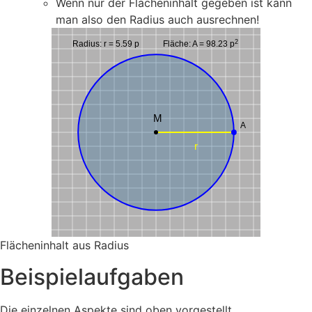
Wenn nur der Flächeninhalt gegeben ist kann
man also den Radius auch ausrechnen!
2
Radius: r = 5.59 p
Fläche: A = 98.23 p
M
A
r
Flächeninhalt aus Radius
Beispielaufgaben
Die einzelnen Aspekte sind oben vorgestellt.