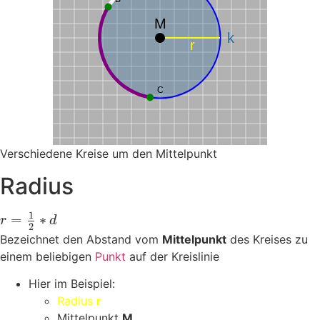
M
k
r
C
Verschiedene Kreise um den Mittelpunkt
Radius
1
=
∗
r
d
2
Bezeichnet den Abstand vom
Mittelpunkt
des Kreises zu
einem beliebigen
Punkt
auf der Kreislinie
Hier im Beispiel:
Radius
r
Mittelpunkt
M