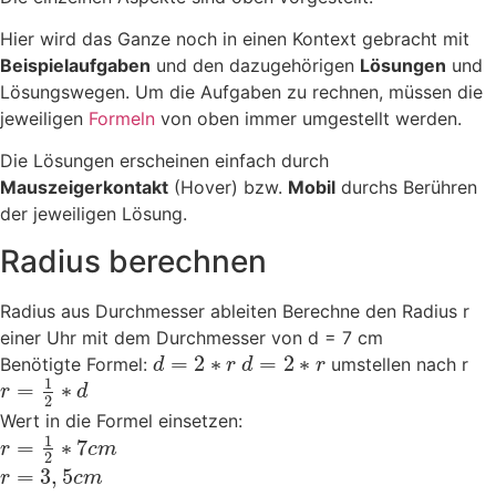
Hier wird das Ganze noch in einen Kontext gebracht mit
Beispielaufgaben
und den dazugehörigen
Lösungen
und
Lösungswegen. Um die Aufgaben zu rechnen, müssen die
jeweiligen
Formeln
von oben immer umgestellt werden.
Die Lösungen erscheinen einfach durch
Mauszeigerkontakt
(Hover) bzw.
Mobil
durchs Berühren
der jeweiligen Lösung.
Radius berechnen
Radius aus Durchmesser ableiten
Berechne den Radius r
einer Uhr mit dem Durchmesser von d = 7 cm
=
2
∗
=
2
∗
Benötigte Formel:
umstellen nach r
d
r
d
r
1
=
∗
r
d
2
Wert in die Formel einsetzen:
1
=
∗
7
r
c
m
2
=
3
,
5
r
c
m