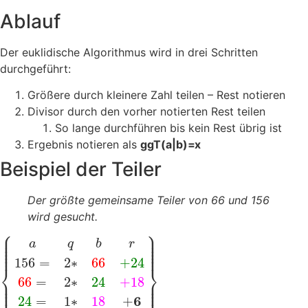
Ablauf
Der euklidische Algorithmus wird in drei Schritten
durchgeführt:
Größere durch kleinere Zahl teilen – Rest notieren
Divisor durch den vorher notierten Rest teilen
So lange durchführen bis kein Rest übrig ist
Ergebnis notieren als
ggT(a|b)=x
Beispiel der Teiler
Der größte gemeinsame Teiler von 66 und 156
wird gesucht.
⎧
⎫
⎪
⎪
⎪
⎪
⎪
⎪
a
q
b
r
⎪
⎪
⎪
⎪
⎪
⎪
156
=
2
∗
6
6
+
2
4
⎨
⎬
6
6
=
2
∗
2
4
+
1
8
⎪
⎪
⎪
⎪
⎪
⎪
⎪
⎪
6
2
4
=
1
∗
1
8
+