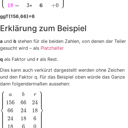
⎪
⎪
⎩
⎭
⎪
⎪
6
1
8
=
3
∗
+
0
ggT(156,66)=6
Erklärung zum Beispiel
a
und
b
stehen für die beiden Zahlen, von denen der Teiler
gesucht wird – als
Platzhalter
q
als Faktor und
r
als Rest.
Dies kann auch verkürzt dargestellt werden ohne Zeichen
und den Faktor q. Für das Beispiel oben würde das Ganze
dann folgendermaßen aussehen:
⎧
⎫
⎪
⎪
⎪
⎪
⎪
⎪
a
b
r
⎪
⎪
⎪
⎪
⎪
⎪
156
66
24
⎨
⎬
66
24
18
⎪
⎪
⎪
⎪
⎪
⎪
⎪
⎪
⎪
⎪
⎩
⎭
⎪
⎪
24
18
6
18
6
0